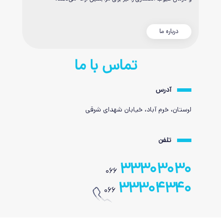
درباره ما
تماس با ما
آدرس
لرستان، خرم آباد، خیابان شهدای شرقی
تلفن
33303030
066
33304340
066