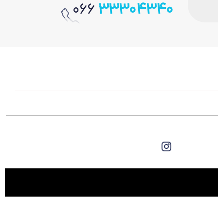
066
33304340