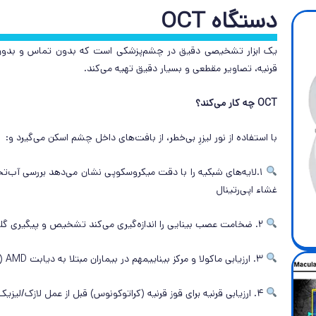
دستگاه OCT
یک ابزار تشخیصی دقیق در چشم‌پزشکی است که بدون تماس و بدون د
قرنیه، تصاویر مقطعی و بسیار دقیق تهیه می‌کند.
OCT چه کار می‌کند؟
با استفاده از نور لیزرِ بی‌خطر، از بافت‌های داخل چشم اسکن می‌گیرد و:
۱.لایه‌های شبکیه را با دقت میکروسکوپی نشان می‌دهد بررسی آب‌تجم
غشاء اپی‌رتینال
۲. ضخامت عصب بینایی را اندازه‌گیری می‌کند تشخیص و پیگیری گلوکوم (چشم‌فشار)
۳. ارزیابی ماکولا و مرکز بیناییمهم در بیماران مبتلا به دیابت AMD (دژنراسیون ماکولا)
۴. ارزیابی قرنیه برای قوز قرنیه (کراتوکونوس) قبل از عمل لازک/لیزیک پیگیری پیوند قرنیه