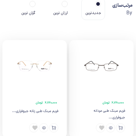
مرتب‌سازی
By
جدیدترین
ارزان ترین
گران ترین
پر
6,720,000
تومان
6,720,000
تومان
فریم عینک طبی مردانه
فریم عینک طبی زنانه جیوفراری...
جیوفراری...