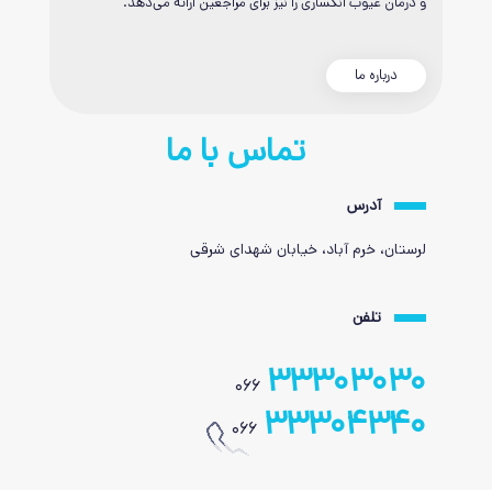
و درمان عیوب انکساری را نیز برای مراجعین ارائه می‌دهد.
درباره ما
تماس با ما
آدرس
لرستان، خرم آباد، خیابان شهدای شرقی
تلفن
33303030
066
33304340
066