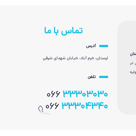
تماس با ما
آدرس
تان
لرستان، خرم آباد، خیابان شهدای شرقی
 در
لیه
تلفن
066
33303030
066
33304340